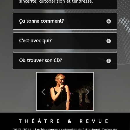
sincérité, autodérision et tendresse.
Ça sonne comment?
C'est avec qui?
Où trouver son CD?
THÉÂTRE & REVUE
2013-2014 –
Les Mangeuses de chocolat
de P. Blasband, Casino de